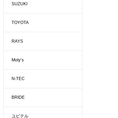
SUZUKI
TOYOTA
RAYS
Moty’s
N-TEC
BRIDE
ユピテル