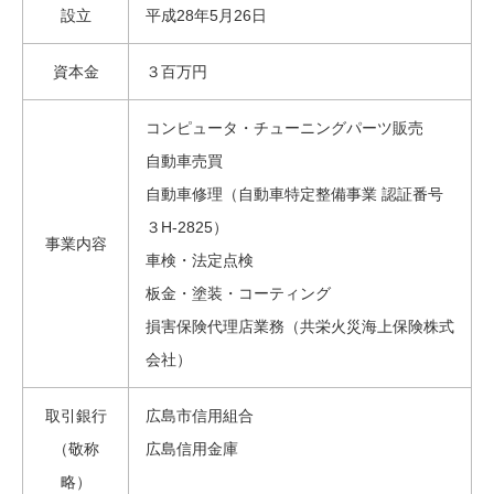
設立
平成28年5月26日
資本金
３百万円
コンピュータ・チューニングパーツ販売
自動車売買
自動車修理（自動車特定整備事業 認証番号
３H-2825）
事業内容
車検・法定点検
板金・塗装・コーティング
損害保険代理店業務（共栄火災海上保険株式
会社）
取引銀行
広島市信用組合
（敬称
広島信用金庫
略）