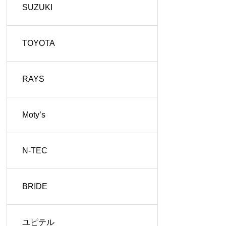
SUZUKI
TOYOTA
RAYS
Moty’s
N-TEC
BRIDE
ユピテル