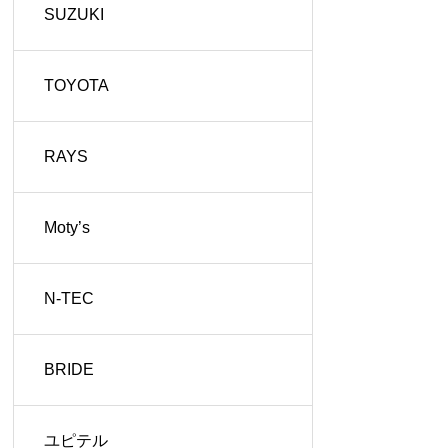
SUZUKI
TOYOTA
RAYS
Moty’s
N-TEC
BRIDE
ユピテル