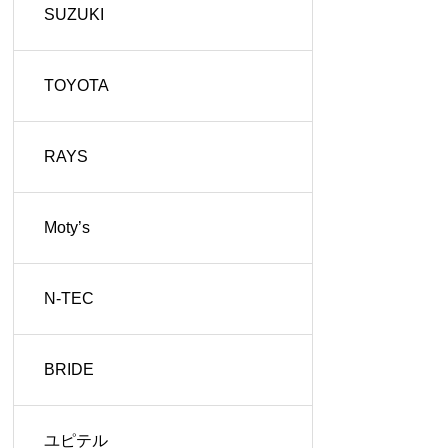
SUZUKI
TOYOTA
RAYS
Moty’s
N-TEC
BRIDE
ユピテル