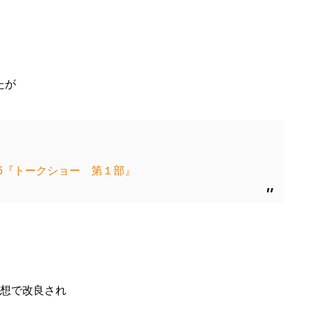
たが
26『トークショー 第１部』
思想で改良され