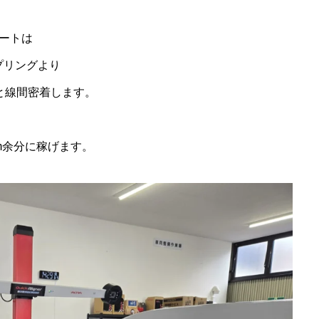
レートは
プリングより
と線間密着します。
m余分に稼げます。