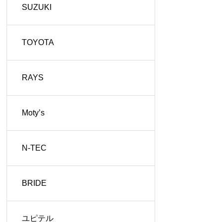
SUZUKI
TOYOTA
RAYS
Moty’s
N-TEC
BRIDE
ユピテル