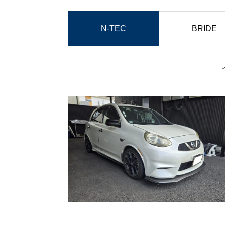
Moty’s
N-TEC
BRIDE