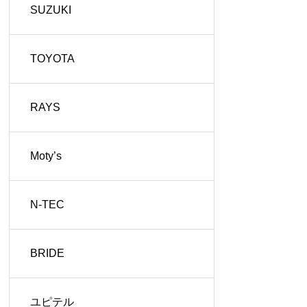
SUZUKI
TOYOTA
RAYS
Moty’s
N-TEC
BRIDE
ユピテル