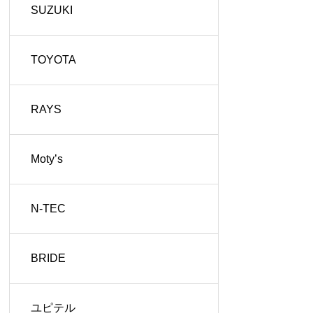
SUZUKI
TOYOTA
RAYS
Moty’s
N-TEC
BRIDE
ユピテル