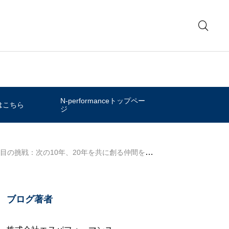
N-performanceトップペー
はこちら
ジ
年目の挑戦：次の10年、20年を共に創る仲間を募集します
ブログ著者