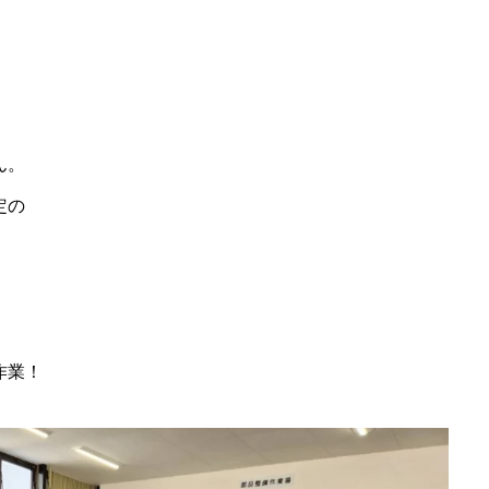
ん。
定の
作業！