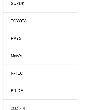
SUZUKI
TOYOTA
RAYS
Moty’s
N-TEC
BRIDE
ユピテル