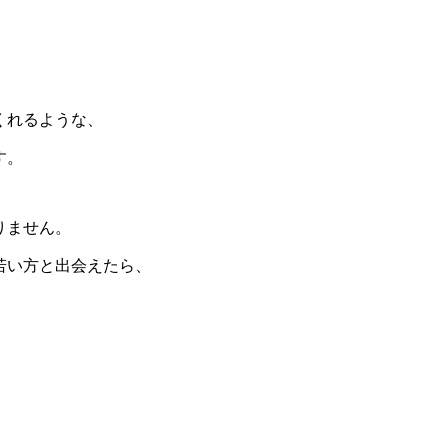
、
くれるような、
す。
りません。
若い方と出会えたら、