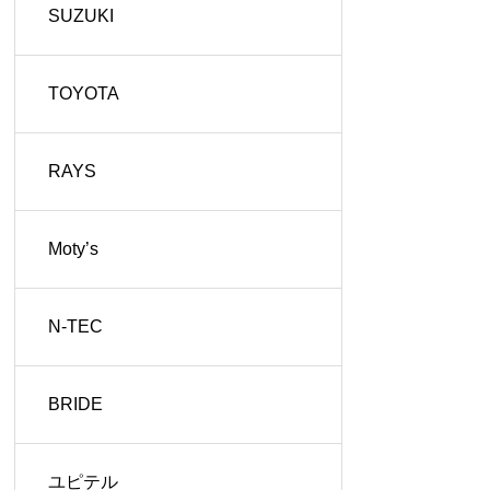
SUZUKI
TOYOTA
RAYS
Moty’s
N-TEC
BRIDE
ユピテル